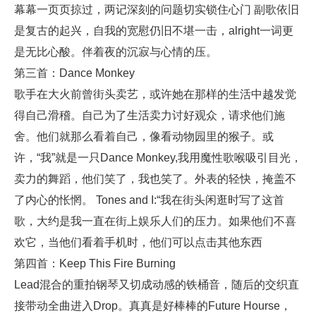
幕幕一页页掠过，两记深刻的问题切实锁住心门 副歌依旧
是复古的起兴，自我的宽慰仍旧不堪一击，alright一词更
是无比心酸。伴着夜的沉寂与心情的压。
第三首：Dance Monkey
歌手在大火前曾街头卖艺，或许她在那样的生活中越发觉
得自己滑稽。自己为了生活卖力讨好观众，请求他们施
舍。他们就那么看着自己，像看动物园里的猴子。或
许，“我”就是一只Dance Monkey,我用魔性歌喉吸引目光，
卖力的舞蹈，他们笑了，我也笑了。外表的轻快，掩盖不
了内心的怅惘。 Tones and I:“我在街头闲逛时写了这首
歌，大约是我一直在街上娱乐人们的压力。如果他们不喜
欢它，当他们看着手机时，他们可以点击其他东西
第四首：Keep This Fire Burning
Lead混合的重拍钢琴又切成动感的铁桶音，随后的交织直
接带动全曲进入Drop。真真是好棒棒的Future Hourse，