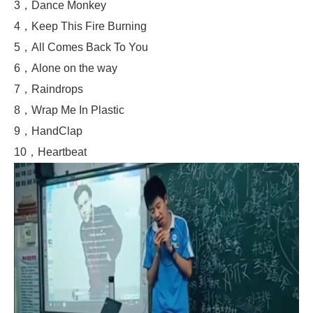
3，Dance Monkey
4，Keep This Fire Burning
5，All Comes Back To You
6，Alone on the way
7，Raindrops
8，Wrap Me In Plastic
9，HandClap
10，Heartbeat