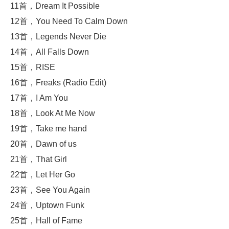
11首，Dream It Possible
12首，You Need To Calm Down
13首，Legends Never Die
14首，All Falls Down
15首，RISE
16首，Freaks (Radio Edit)
17首，I Am You
18首，Look At Me Now
19首，Take me hand
20首，Dawn of us
21首，That Girl
22首，Let Her Go
23首，See You Again
24首，Uptown Funk
25首，Hall of Fame