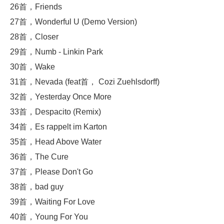
26首，Friends
27首，Wonderful U (Demo Version)
28首，Closer
29首，Numb - Linkin Park
30首，Wake
31首，Nevada (feat首， Cozi Zuehlsdorff)
32首，Yesterday Once More
33首，Despacito (Remix)
34首，Es rappelt im Karton
35首，Head Above Water
36首，The Cure
37首，Please Don't Go
38首，bad guy
39首，Waiting For Love
40首，Young For You