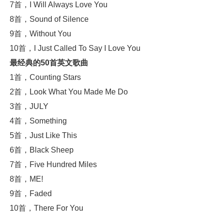
7首，I Will Always Love You
8首，Sound of Silence
9首，Without You
10首，I Just Called To Say I Love You
最经典的50首英文歌曲
1首，Counting Stars
2首，Look What You Made Me Do
3首，JULY
4首，Something
5首，Just Like This
6首，Black Sheep
7首，Five Hundred Miles
8首，ME!
9首，Faded
10首，There For You