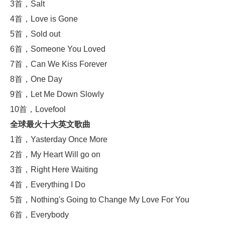
3首，Salt
4首，Love is Gone
5首，Sold out
6首，Someone You Loved
7首，Can We Kiss Forever
8首，One Day
9首，Let Me Down Slowly
10首，Lovefool
全球最火十大英文歌曲
1首，Yasterday Once More
2首，My Heart Will go on
3首，Right Here Waiting
4首，Everything I Do
5首，Nothing's Going to Change My Love For You
6首，Everybody