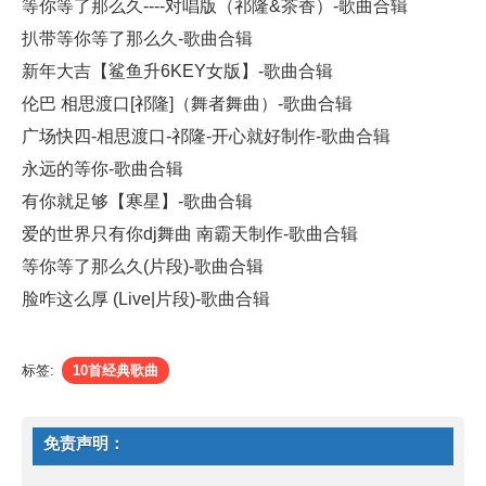
等你等了那么久----对唱版（祁隆&茶香）-歌曲合辑
扒带等你等了那么久-歌曲合辑
新年大吉【鲨鱼升6KEY女版】-歌曲合辑
伦巴 相思渡口[祁隆]（舞者舞曲）-歌曲合辑
广场快四-相思渡口-祁隆-开心就好制作-歌曲合辑
永远的等你-歌曲合辑
有你就足够【寒星】-歌曲合辑
爱的世界只有你dj舞曲 南霸天制作-歌曲合辑
等你等了那么久(片段)-歌曲合辑
脸咋这么厚 (Live|片段)-歌曲合辑
标签:
10首经典歌曲
免责声明：