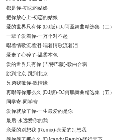
都是你-初恋的姑娘
把你放心上-初恋的姑娘
爱的世界只有你 (DJ版)-DJ阿圣舞曲精选集（二）
一辈子爱着你-一万个对不起
唱着情歌流着泪-唱着情歌流着泪
爱走了心碎了-温柔本色
爱的世界只有你 (吉特巴版)-歌曲合辑
跳到北京-跳到北京
兄弟我敬你-叹情缘
再唱等你那么久 (DJ版)-DJ何鹏舞曲精选集（五）
同学寄-同学寄
爱你就放了你-一生最爱的是你
最后-永远爱你的我
亲爱的别想我 (Remix)-亲爱的别想我
等你等了那么久 (DJcandy Remix)-隆行天下