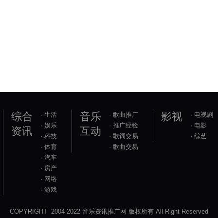
综合
音乐
影视
· 生活
· 歌曲推广
· 电视剧
· 娱乐
· 推广经验
· 电影
资讯
互动
· 科技
· 歌词交易
· 综艺
· 体育
· 歌曲交易
· 汽车
· 房产
· 网络
· 游戏
COPYRIGHT 2004-2022 音乐资讯推广网 版权所有 All Right Reserved