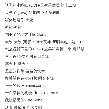
阿飞的小蝴蝶 (Live)-天生是优我 第十二期
天亮了 (Live)-梦想的声音 第9期
寂寞还是你-王妃
冰封-冰封
到不了的地方-The Song
天敌-天敌 (电影：痞子英雄-黎明再起主题曲)
怎么说我不爱你 (Live)-最美和声第一季 第13期
写一首歌-爱的时刻自选辑
獒天下-獒天下
羞羞的铁拳-羞羞的铁拳
多希望你在-萧敬腾 同名专辑
张三的歌-Reminiscence
一次幸福的机会-Reminiscence
我就是爱你-The Song
活着-萧敬腾 同名专辑