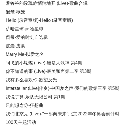
羞答答的玫瑰静悄悄地开 (Live)-歌曲合辑
猴笼-猴笼
Hello (录音室版)-Hello (录音室版)
萨哈星球-萨哈星球
倒带-爱的时刻自选辑
皮囊-皮囊
Marry Me-以爱之名
阿飞的小蝴蝶 (Live)-谁是大歌神 第4期
你不知道的事 (Live)-最美和声第二季 第3期
我有多么喜欢你-欲望反光
Interstellar (Live|伴奏)-中国梦之声·我们的歌第三季 第5期
我说了算-乐队无限公司 第1期
只能想念你-狂想曲
我们北京见 (Live)-"一起向未来"北京2022年冬奥会倒计时
100天主题活动