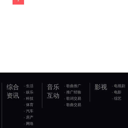
综合
音乐
影视
· 生活
· 歌曲推广
· 电视剧
· 娱乐
· 推广经验
· 电影
资讯
互动
· 科技
· 歌词交易
· 综艺
· 体育
· 歌曲交易
· 汽车
· 房产
· 网络