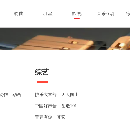
歌 曲
明 星
影 视
音乐互动
综艺
动作
动画
快乐大本营
天天向上
中国好声音
创造101
青春有你
其它