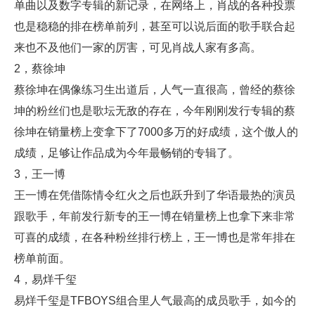
单曲以及数字专辑的新记录，在网络上，肖战的各种投票
也是稳稳的排在榜单前列，甚至可以说后面的歌手联合起
来也不及他们一家的厉害，可见肖战人家有多高。
2，蔡徐坤
蔡徐坤在偶像练习生出道后，人气一直很高，曾经的蔡徐
坤的粉丝们也是歌坛无敌的存在，今年刚刚发行专辑的蔡
徐坤在销量榜上变拿下了7000多万的好成绩，这个傲人的
成绩，足够让作品成为今年最畅销的专辑了。
3，王一博
王一博在凭借陈情令红火之后也跃升到了华语最热的演员
跟歌手，年前发行新专的王一博在销量榜上也拿下来非常
可喜的成绩，在各种粉丝排行榜上，王一博也是常年排在
榜单前面。
4，易烊千玺
易烊千玺是TFBOYS组合里人气最高的成员歌手，如今的