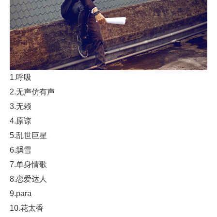
1.呼吸
2.无声仿有声
3.无赖
4.原谅
5.乱世巨星
6.飘雪
7.单身情歌
8.恋爱达人
9.para
10.花太香