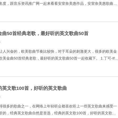
名度，跟音乐资讯推广网一起来看看安室奈美惠作品，安室奈美惠歌曲大
E PIECE 20th Anniversary
金曲50首经典老歌，最好听的英文歌曲50首
5
让人兴奋的，欧美歌曲节奏比较快，对于耳朵的刺激更大，很多的欧美金
美金曲50首经典老歌，最好听的英文歌曲50首一起收藏下。 1.丁可-If
 Matthew-Love is
的英文歌100首，好听的英文歌曲
5
得很多的歌曲之一，在网络上年轻听众都喜欢听上一些英文歌曲来感受一
听的，经典英文歌曲自然是首选，经典的英文歌100首，好听的英文歌曲