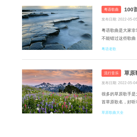
10
粤语歌曲
发布日期: 2022-05-0
粤语歌曲是大家非
不能错过这些歌曲，
用心爱着你 2.许冠
粤语老歌
草原
流行音乐
发布日期: 2022-05-0
很多的草原歌手是
首草原歌名，好听草
草原 2.东方红艳、
草原歌曲大全