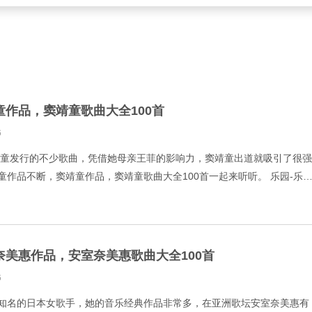
童作品，窦靖童歌曲大全100首
6
窦靖童发行的不少歌曲，凭借她母亲王菲的影响力，窦靖童出道就吸引了很强
童作品不断，窦靖童作品，窦靖童歌曲大全100首一起来听听。 乐园-乐
in My Days-Stone
奈美惠作品，安室奈美惠歌曲大全100首
6
知名的日本女歌手，她的音乐经典作品非常多，在亚洲歌坛安室奈美惠有