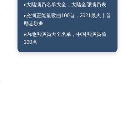
▸大陆演员名单大全，大陆全部演员表
▸充满正能量歌曲100首，2021最火十首
励志歌曲
▸内地男演员大全名单，中国男演员前
100名