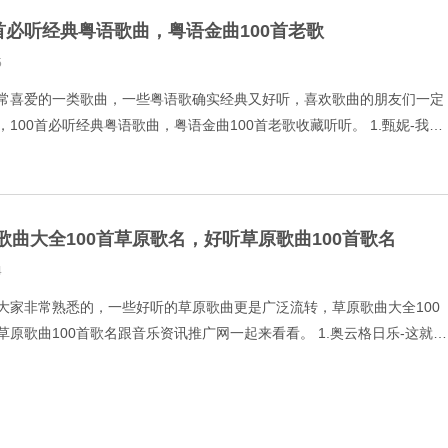
0首必听经典粤语歌曲，粤语金曲100首老歌
5
常喜爱的一类歌曲，一些粤语歌确实经典又好听，喜欢歌曲的朋友们一定
100首必听经典粤语歌曲，粤语金曲100首老歌收藏听听。 1.甄妮-我曾
杰-最紧要好玩 3.王晴-月半小夜曲 4.
歌曲大全100首草原歌名，好听草原歌曲100首歌名
4
大家非常熟悉的，一些好听的草原歌曲更是广泛流转，草原歌曲大全100
原歌曲100首歌名跟音乐资讯推广网一起来看看。 1.奥云格日乐-这就是
赵真-火火的姑娘 (DJ何鹏版) 3.兰卡措