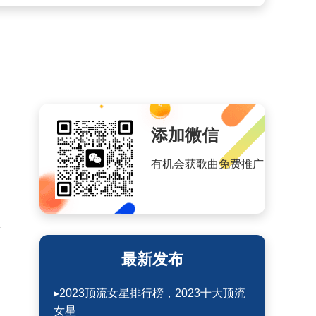
添加微信
有机会获歌曲免费推广
园
最新发布
▸2023顶流女星排行榜，2023十大顶流
女星