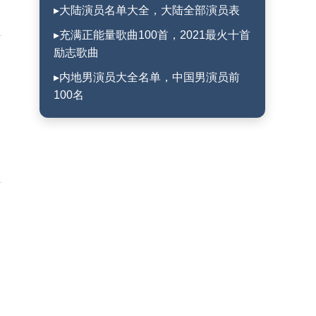
▸大陆演员名单大全，大陆全部演员表
▸充满正能量歌曲100首，2021最火十首
励志歌曲
▸内地男演员大全名单，中国男演员前
100名