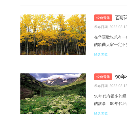
百听
经典音乐
发布日期: 2022-03-1
在华语歌坛总有一
的歌曲大家一定不
来发现。 1.潘玮柏
经典老歌
90
经典音乐
发布日期: 2022-03-1
90年代有很多的
的故事，90年代经
1.姜玉阳-回忆总想哭
经典老歌