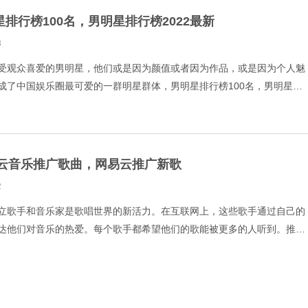
星排行榜100名，男明星排行榜2022最新
3
受观众喜爱的男明星，他们或是因为颜值或者因为作品，或是因为个人魅
成了中国娱乐圈最可爱的一群明星群体，男明星排行榜100名，男明星排
看看。 1.白客 2.白敬亭 3.黄家驹 4.张
云音乐推广歌曲，网易云推广新歌
2
立歌手和音乐家是歌唱世界的新活力。在互联网上，这些歌手通过自己的
达他们对音乐的热爱。每个歌手都希望他们的歌能被更多的人听到。推广
。与歌手和唱片公司、网络歌手相比，音乐家在歌曲推广费用方面很难有