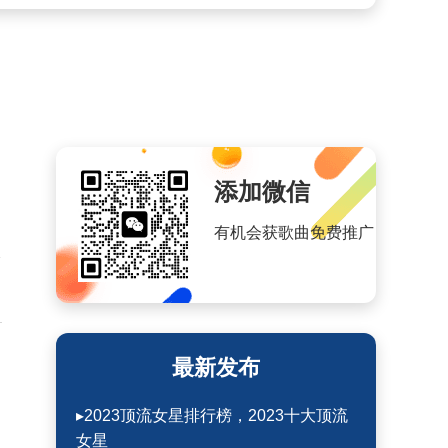
添加微信
有机会获歌曲免费推广
起
最新发布
▸2023顶流女星排行榜，2023十大顶流
女星