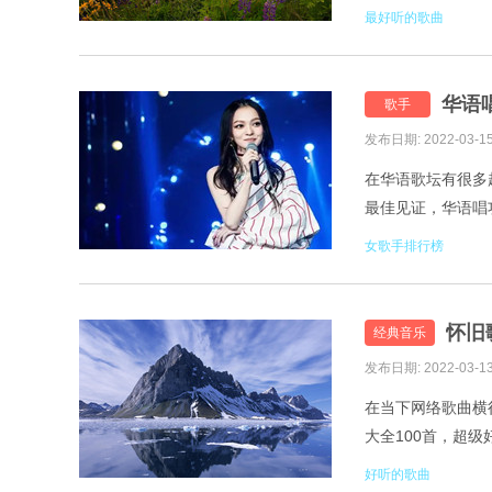
歌曲给了大家哪些
最好听的歌曲
华语
歌手
发布日期: 2022-03-1
在华语歌坛有很多
最佳见证，华语唱
内地娱乐圈唱功相
女歌手排行榜
怀旧
经典音乐
发布日期: 2022-03-1
在当下网络歌曲横
大全100首，超级
透你 2.庄心妍-我
好听的歌曲