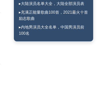
▸大陆演员名单大全，大陆全部演员表
▸充满正能量歌曲100首，2021最火十首
励志歌曲
▸内地男演员大全名单，中国男演员前
100名