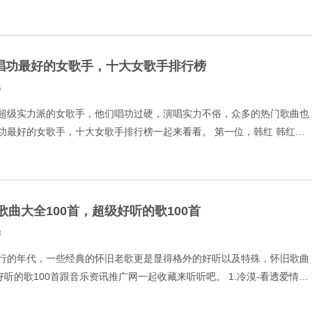
感触呢，哪首歌曲又最打动大家一起来看看。 1.愿你
唱功最好的女歌手，十大女歌手排行榜
5
超级实力派的女歌手，他们唱功过硬，演唱实力不俗，众多的热门歌曲也
功最好的女歌手，十大女歌手排行榜一起来看看。 第一位，韩红 韩红是
当赞的女高声歌手，她的很多歌曲普通人是没法唱的，韩红在公益
歌曲大全100首，超级好听的歌100首
3
行的年代，一些经典的怀旧老歌更是显得格外的好听以及特殊，怀旧歌曲
好听的歌100首跟音乐资讯推广网一起收藏来听听吧。 1.冷漠-看透爱情看
以为 3.潘玮柏、弦子-不得不爱 4.龙梅